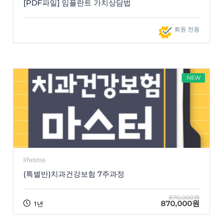
[PDF파일] 임플란트 가치상담법
회원 전용
NEW
lifetime
(특별반)치과건강보험 7주과정
870,000원
870,000원
1년