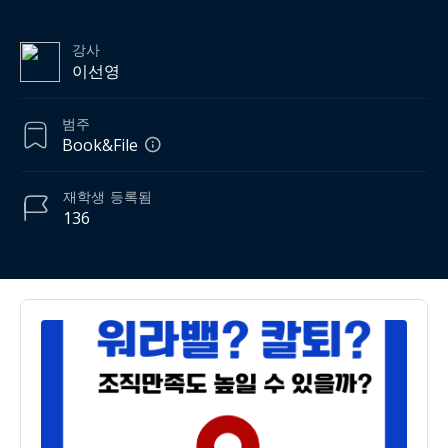
강사
이선영
범주
Book&File
재학생
등록됨
136